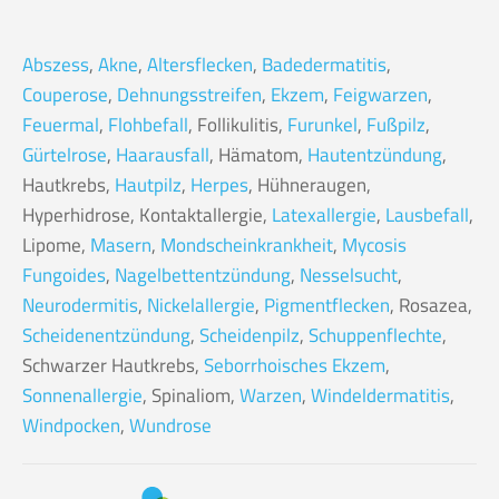
Abszess
,
Akne
,
Altersflecken
,
Badedermatitis
,
Couperose
,
Dehnungsstreifen
,
Ekzem
,
Feigwarzen
,
Feuermal
,
Flohbefall
, Follikulitis,
Furunkel
,
Fußpilz
,
Gürtelrose
,
Haarausfall
, Hämatom,
Hautentzündung
,
Hautkrebs,
Hautpilz
,
Herpes
, Hühneraugen,
Hyperhidrose, Kontaktallergie,
Latexallergie
,
Lausbefall
,
Lipome,
Masern
,
Mondscheinkrankheit
,
Mycosis
Fungoides
,
Nagelbettentzündung
,
Nesselsucht
,
Neurodermitis
,
Nickelallergie
,
Pigmentflecken
, Rosazea,
Scheidenentzündung
,
Scheidenpilz
,
Schuppenflechte
,
Schwarzer Hautkrebs,
Seborrhoisches Ekzem
,
Sonnenallergie
, Spinaliom,
Warzen
,
Windeldermatitis
,
Windpocken
,
Wundrose