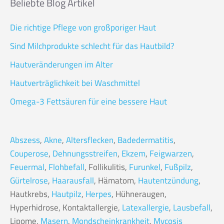
Beliebte Blog Artikel
Die richtige Pflege von großporiger Haut
Sind Milchprodukte schlecht für das Hautbild?
Hautveränderungen im Alter
Hautverträglichkeit bei Waschmittel
Omega-3 Fettsäuren für eine bessere Haut
Abszess
,
Akne
,
Altersflecken
,
Badedermatitis
,
Couperose
,
Dehnungsstreifen
,
Ekzem
,
Feigwarzen
,
Feuermal
,
Flohbefall
, Follikulitis,
Furunkel
,
Fußpilz
,
Gürtelrose
,
Haarausfall
, Hämatom,
Hautentzündung
,
Hautkrebs,
Hautpilz
,
Herpes
, Hühneraugen,
Hyperhidrose, Kontaktallergie,
Latexallergie
,
Lausbefall
,
Lipome,
Masern
,
Mondscheinkrankheit
,
Mycosis