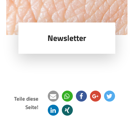
Newsletter
Teile diese
Seite!
e-
teilen
teilen
teilen
twittern
mail
mitteilen
teilen