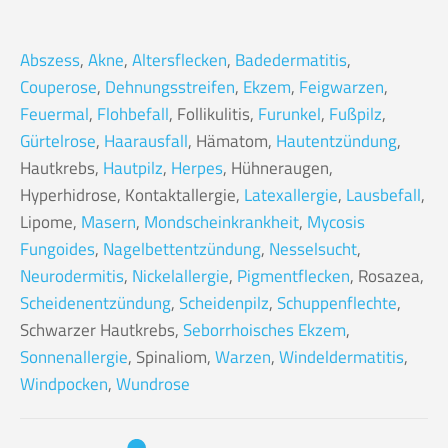
Abszess
,
Akne
,
Altersflecken
,
Badedermatitis
,
Couperose
,
Dehnungsstreifen
,
Ekzem
,
Feigwarzen
,
Feuermal
,
Flohbefall
, Follikulitis,
Furunkel
,
Fußpilz
,
Gürtelrose
,
Haarausfall
, Hämatom,
Hautentzündung
,
Hautkrebs,
Hautpilz
,
Herpes
, Hühneraugen,
Hyperhidrose, Kontaktallergie,
Latexallergie
,
Lausbefall
,
Lipome,
Masern
,
Mondscheinkrankheit
,
Mycosis
Fungoides
,
Nagelbettentzündung
,
Nesselsucht
,
Neurodermitis
,
Nickelallergie
,
Pigmentflecken
, Rosazea,
Scheidenentzündung
,
Scheidenpilz
,
Schuppenflechte
,
Schwarzer Hautkrebs,
Seborrhoisches Ekzem
,
Sonnenallergie
, Spinaliom,
Warzen
,
Windeldermatitis
,
Windpocken
,
Wundrose