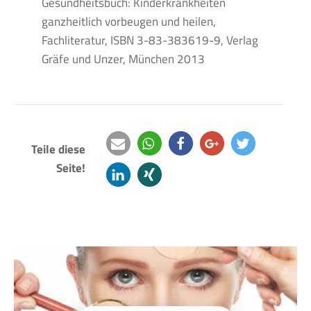
Gesundheitsbuch: Kinderkrankheiten
ganzheitlich vorbeugen und heilen,
Fachliteratur, ISBN 3-83-383619-9, Verlag
Gräfe und Unzer, München 2013
Teile diese
Seite!
e-
teilen
teilen
teilen
twittern
mail
mitteilen
teilen