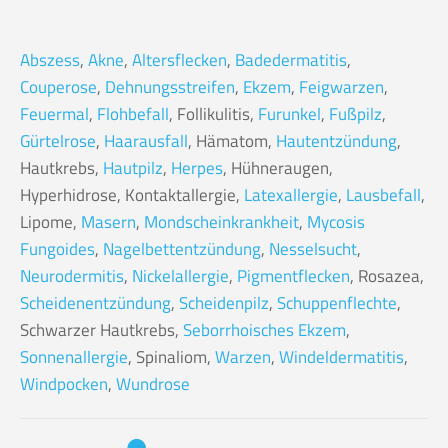
Abszess
,
Akne
,
Altersflecken
,
Badedermatitis
,
Couperose
,
Dehnungsstreifen
,
Ekzem
,
Feigwarzen
,
Feuermal
,
Flohbefall
, Follikulitis,
Furunkel
,
Fußpilz
,
Gürtelrose
,
Haarausfall
, Hämatom,
Hautentzündung
,
Hautkrebs,
Hautpilz
,
Herpes
, Hühneraugen,
Hyperhidrose, Kontaktallergie,
Latexallergie
,
Lausbefall
,
Lipome,
Masern
,
Mondscheinkrankheit
,
Mycosis
Fungoides
,
Nagelbettentzündung
,
Nesselsucht
,
Neurodermitis
,
Nickelallergie
,
Pigmentflecken
, Rosazea,
Scheidenentzündung
,
Scheidenpilz
,
Schuppenflechte
,
Schwarzer Hautkrebs,
Seborrhoisches Ekzem
,
Sonnenallergie
, Spinaliom,
Warzen
,
Windeldermatitis
,
Windpocken
,
Wundrose