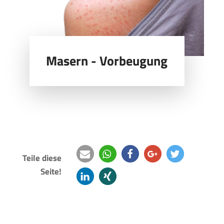
Masern - Vorbeugung
Teile diese
Seite!
e-
teilen
teilen
teilen
twittern
mail
mitteilen
teilen