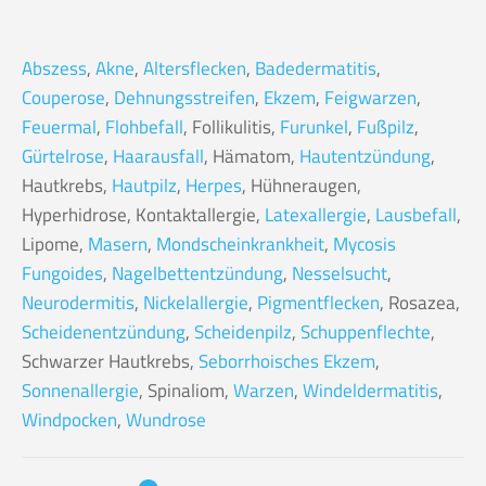
Abszess
,
Akne
,
Altersflecken
,
Badedermatitis
,
Couperose
,
Dehnungsstreifen
,
Ekzem
,
Feigwarzen
,
Feuermal
,
Flohbefall
, Follikulitis,
Furunkel
,
Fußpilz
,
Gürtelrose
,
Haarausfall
, Hämatom,
Hautentzündung
,
Hautkrebs,
Hautpilz
,
Herpes
, Hühneraugen,
Hyperhidrose, Kontaktallergie,
Latexallergie
,
Lausbefall
,
Lipome,
Masern
,
Mondscheinkrankheit
,
Mycosis
Fungoides
,
Nagelbettentzündung
,
Nesselsucht
,
Neurodermitis
,
Nickelallergie
,
Pigmentflecken
, Rosazea,
Scheidenentzündung
,
Scheidenpilz
,
Schuppenflechte
,
Schwarzer Hautkrebs,
Seborrhoisches Ekzem
,
Sonnenallergie
, Spinaliom,
Warzen
,
Windeldermatitis
,
Windpocken
,
Wundrose