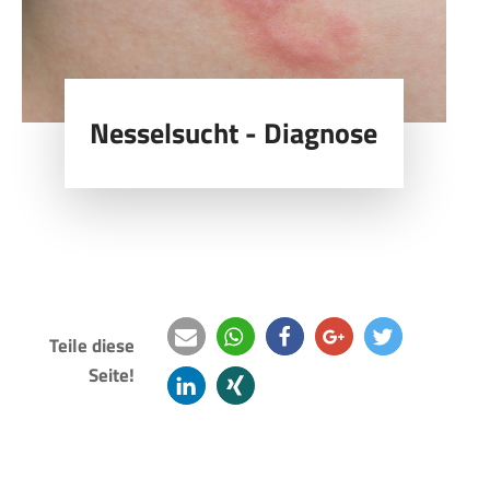
Nesselsucht - Diagnose
Teile diese
Seite!
e-
teilen
teilen
teilen
twittern
mail
mitteilen
teilen