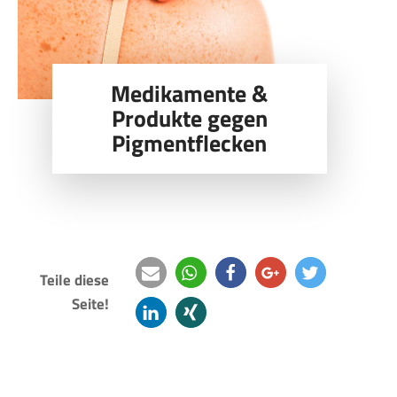
Medikamente &
Produkte gegen
Pigmentflecken
Teile diese
Seite!
e-
teilen
teilen
teilen
twittern
mail
mitteilen
teilen