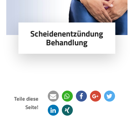
Scheidenentzündung
Behandlung
Teile diese
Seite!
e-
teilen
teilen
teilen
twittern
mail
mitteilen
teilen