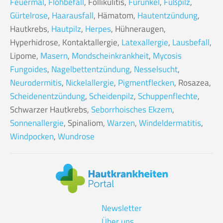
Feuermal
,
Flohbefall
, Follikulitis,
Furunkel
,
Fußpilz
,
Gürtelrose
,
Haarausfall
, Hämatom,
Hautentzündung
,
Hautkrebs,
Hautpilz
,
Herpes
, Hühneraugen,
Hyperhidrose, Kontaktallergie,
Latexallergie
,
Lausbefall
,
Lipome,
Masern
,
Mondscheinkrankheit
,
Mycosis
Fungoides
,
Nagelbettentzündung
,
Nesselsucht
,
Neurodermitis
,
Nickelallergie
,
Pigmentflecken
, Rosazea,
Scheidenentzündung
,
Scheidenpilz
,
Schuppenflechte
,
Schwarzer Hautkrebs,
Seborrhoisches Ekzem
,
Sonnenallergie
, Spinaliom,
Warzen
,
Windeldermatitis
,
Windpocken
,
Wundrose
Newsletter
Über uns