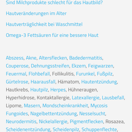
Sind Milchprodukte schlecht für das Hautbild?
Hautveränderungen im Alter
Hautverträglichkeit bei Waschmittel
Omega-3 Fettsäuren für eine bessere Haut
Abszess
,
Akne
,
Altersflecken
,
Badedermatitis
,
Couperose
,
Dehnungsstreifen
,
Ekzem
,
Feigwarzen
,
Feuermal
,
Flohbefall
, Follikulitis,
Furunkel
,
Fußpilz
,
Gürtelrose
,
Haarausfall
, Hämatom,
Hautentzündung
,
Hautkrebs,
Hautpilz
,
Herpes
, Hühneraugen,
Hyperhidrose, Kontaktallergie,
Latexallergie
,
Lausbefall
,
Lipome,
Masern
,
Mondscheinkrankheit
,
Mycosis
Fungoides
,
Nagelbettentzündung
,
Nesselsucht
,
Neurodermitis
,
Nickelallergie
,
Pigmentflecken
, Rosazea,
Scheidenentzündung
,
Scheidenpilz
,
Schuppenflechte
,