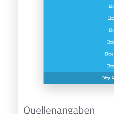
Ek
Ek
Ek
Ekz
Ekze
Ekz
Blog 
Quellenangaben