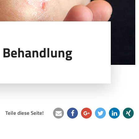
 Behandlung
Teile diese Seite!
e-
teilen
teilen
twittern
mitteilen
teilen
mail