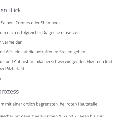
en Blick
 Salben, Cremes oder Shampoos
em nach erfolgreicher Diagnose einsetzen
ln vermeiden
d Wickeln auf die betroffenen Stellen geben
ide und Antihistaminika bei schwerwiegenden Ekzemen (mit
ei Pilzbefall)
n
prozess
m mit einer örtlich begrenzten, hellroten Hautstelle.
ischer Art dauert es zwischen 1,5 und 2 Tagen bis zur