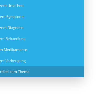
zem Ursachen
zem Symptome
zem Diagnose
em Behandlung
m Medikamente
em Vorbeugung
Artikel zum Thema