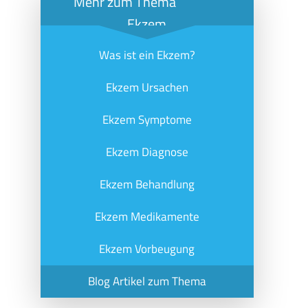
Mehr zum Thema
Ekzem
Was ist ein Ekzem?
Ekzem Ursachen
Ekzem Symptome
Ekzem Diagnose
Ekzem Behandlung
Ekzem Medikamente
Ekzem Vorbeugung
Blog Artikel zum Thema