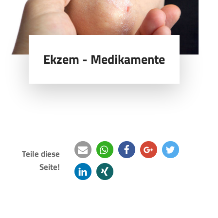
Ekzem - Medikamente
Teile diese
Seite!
e-
teilen
teilen
teilen
twittern
mail
mitteilen
teilen