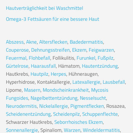
Hautverträglichkeit bei Waschmittel
Omega-3 Fettsäuren für eine bessere Haut
Abszess
,
Akne
,
Altersflecken
,
Badedermatitis
,
Couperose
,
Dehnungsstreifen
,
Ekzem
,
Feigwarzen
,
Feuermal
,
Flohbefall
, Follikulitis,
Furunkel
,
Fußpilz
,
Gürtelrose
,
Haarausfall
, Hämatom,
Hautentzündung
,
Hautkrebs,
Hautpilz
,
Herpes
, Hühneraugen,
Hyperhidrose, Kontaktallergie,
Latexallergie
,
Lausbefall
,
Lipome,
Masern
,
Mondscheinkrankheit
,
Mycosis
Fungoides
,
Nagelbettentzündung
,
Nesselsucht
,
Neurodermitis
,
Nickelallergie
,
Pigmentflecken
, Rosazea,
Scheidenentzündung
,
Scheidenpilz
,
Schuppenflechte
,
Schwarzer Hautkrebs,
Seborrhoisches Ekzem
,
Sonnenallergie
, Spinaliom,
Warzen
,
Windeldermatitis
,