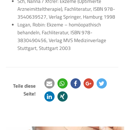
Sch, Nanna / Xfcrer: Ekzeme (Optimierte
Arzneimitteltherapie), Fachliteratur, ISBN 978-
3540639527, Verlag Springer, Hamburg 1998
Logan, Robin: Ekzeme – homöopathisch
behandeln, Fachliteratur, ISBN 978-
3830490456, Verlag MVS Medizinverlage
Stuttgart, Stuttgart 2003
Teile diese
Seite!
e-
teilen
teilen
teilen
twittern
mail
mitteilen
teilen