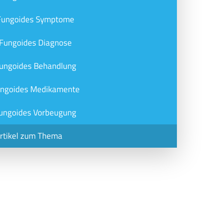
Fungoides Symptome
Fungoides Diagnose
ungoides Behandlung
ungoides Medikamente
ungoides Vorbeugung
Artikel zum Thema