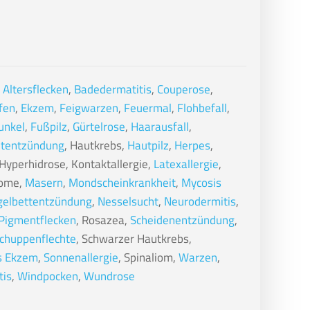
,
Altersflecken
,
Badedermatitis
,
Couperose
,
fen
,
Ekzem
,
Feigwarzen
,
Feuermal
,
Flohbefall
,
unkel
,
Fußpilz
,
Gürtelrose
,
Haarausfall
,
tentzündung
, Hautkrebs,
Hautpilz
,
Herpes
,
yperhidrose, Kontaktallergie,
Latexallergie
,
pome,
Masern
,
Mondscheinkrankheit
,
Mycosis
elbettentzündung
,
Nesselsucht
,
Neurodermitis
,
Pigmentflecken
, Rosazea,
Scheidenentzündung
,
chuppenflechte
, Schwarzer Hautkrebs,
s Ekzem
,
Sonnenallergie
, Spinaliom,
Warzen
,
tis
,
Windpocken
,
Wundrose