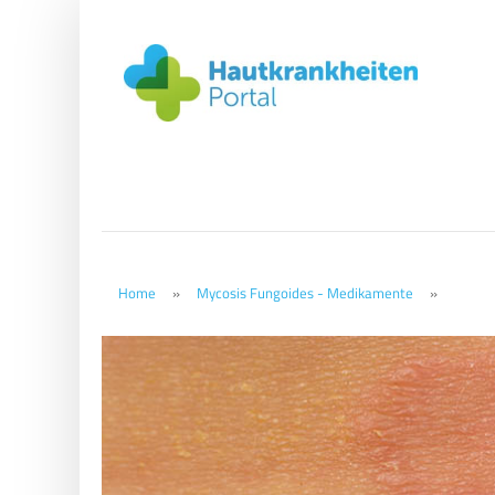
Home
»
Mycosis Fungoides - Medikamente
»