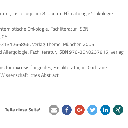
ratur, in: Colloquium 8. Update Hämatologie/Onkologie
ternistische Onkologie, Fachliteratur, ISBN
2006
978-3131266866, Verlag Theme, München 2005
d Allergologie, Fachliteratur, ISBN 978-3540237815, Verlag
s for mycosis fungoides, Fachliteratur, in: Cochrane
Wissenschaftliches Abstract
Teile diese Seite!
e-
teilen
teilen
twittern
mitteilen
teilen