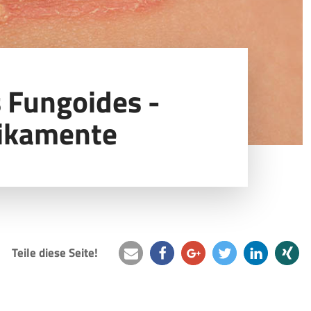
 Fungoides -
ikamente
Teile diese Seite!
e-
teilen
teilen
twittern
mitteilen
teilen
mail