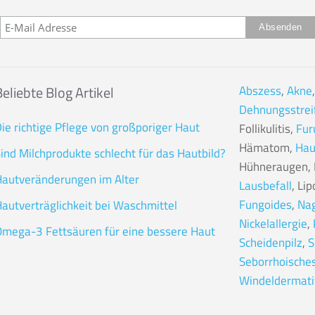
Beliebte Blog Artikel
Abszess
,
Akne
Dehnungsstrei
ie richtige Pflege von großporiger Haut
Follikulitis,
Fur
Hämatom,
Hau
ind Milchprodukte schlecht für das Hautbild?
Hühneraugen, H
autveränderungen im Alter
Lausbefall
, Li
Fungoides
,
Nag
autverträglichkeit bei Waschmittel
Nickelallergie
,
mega-3 Fettsäuren für eine bessere Haut
Scheidenpilz
,
S
Seborrhoische
Windeldermati